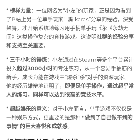
*
榜样力量
：一位网名为“小左”的玩家，正是因为看到
了B站上另一位单手玩家“-鸦-karas”分享的经验，深受
鼓舞，才开始系统地练习用手柄单手玩《永《永劫无
间》这类操作复杂的竞技游戏。这说明
社群的经验分享
和支持至关重要
。
*
三千小时的锤炼
：小左通过在Steam等多个平台累计
投入
超过3000小时
的专注练习，从一个容易手抽筋的
新手，成长为能在游戏中“爆杀”杀”对手的资深玩家。
他的经历雄辩地证明了，
即便是单手操作，通过超乎常
人的练习，同样可以达到很高的竞技水平
。
*
超越娱乐的意义
：对于小左而言，单手游戏不仅仅是
一种娱乐方式，更重要的是那种
“做到了自己做不到的
事情”的巨大喜悦和成就感
。