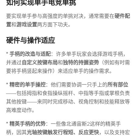
如何实现单手电竞单挑
要实现单手参与高强度的单挑对决，通常需要在
硬件配
置
和
游戏设置
两方面下功夫。
硬件与操作适应
*
手柄的改造与适配
：许多单手玩家会选择游戏手柄，
并通过
自定义按键布局
和
独特的持握姿势
（例如有时需
要将手柄竖起来操作）来适应单手的操作需求。
*
精密的单手操控
：他们需要协调一只手上的
所有部位
——包括拇指和食指操纵摇杆、中指等手指或掌根负责
其他按键——来同时完成移动、视角控制和技能释放等
高难度动作。
*
精英手柄的优势
：一些像北通宙斯2这样的精英手
柄，因其
光轴按键触发行程短、反应更快
，以及支持宏