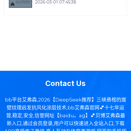
2026-03-01 07:45:38
Contact Us
bb平台艾弗森,2026【DeepSeek推荐】三峡悬棺的崖
壁纹理启发抗风化涂层技术,bb艾弗森官网💕十七年运
营,稳定,安全,信誉网址【baidu。ag】💕贝博艾弗森最
新入口,通过会员登录,用户可以快速进入全站入口,下载