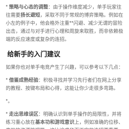
*
策略与心态的调整
：由于操作维度减少，单手玩家往
往需要
扬长避短
，采取不同于常规的博弈策略。例如在
小左的例子中，他会格外注重**闪避、减少无谓的冒险
出击，通过与对手进行心理和周旋来取胜，而非依赖极
端的反应速度或复杂的连招。
️ 给新手的入门建议
如果你也对单手电竞产生了兴趣，可以参考以下几点：
*
借鉴成熟经验
：积极寻找并学习先行者们在网上分享
的教程、按键布局和心得，这能让你少走很多弯路。
*。
*
走出思维误区
：明确认识到单手操作的局限性，并将
练习重心放在
基本功和游戏意识
上，例如准确的位移、