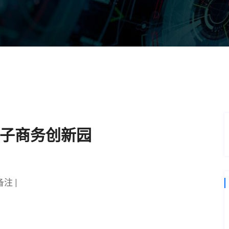
电子商务创新园
注 |