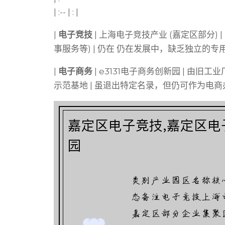
| :-- | : |
|
电子竞技
| 上海电子竞技产业 (嘉定区部分)
事服务等) | 仍在 仍在发展中，缺乏独立的专用
|
电子商务
| e3131电子商务创新园 | 由
示范基地 | 虽退出特定名录，但仍可作为电商