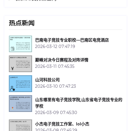
热点新闻
巴南电子竞技专业职校—巴南区电竞酒店
2026-03-12 07:47:19
巅峰对决今日赛程及对阵详情
2026-03-11 07:45:35
山河科技公司
2026-03-10 07:47:23
山东哪里有电子竞技学院,山东省电子竞技专业的
学校
2026-03-09 07:45:30
小杰电子竞技工作室、lol小杰
2026-03-08 07:45:29