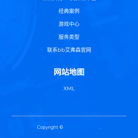
经典案例
游戏中心
服务类型
联系bb艾弗森官网
网站地图
XML
Copyright ©
艾弗森ballbet贝博
.