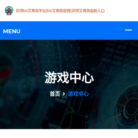
游戏中心
首页
游戏中心