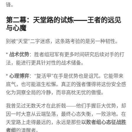
锋。
第二幕：天堂路的试炼——王者的远见
与心魔
别被“天堂”二字迷惑，这条路考验的是另一种韧性。
*
战术优势
：胜者组冠军有更多时间研究后续对手的打
法，能进行更具针对性的战术储备。
*
心理博弈
：“复活甲”在手是优势也是诅咒。它能带来
底气，也可能滋生松懈。真正的强者懂得将这份安全感
化为洞察全局的冷静，而非高枕无忧的傲慢。
我曾见过无数天才在此折戟——他们手握巨大优势，却
因一时大意从云端坠落，最终心态失衡，一败涂地。在
天堂路上走得最远的，永远是那些
以败者组心态征战胜
者组
的清醒者。